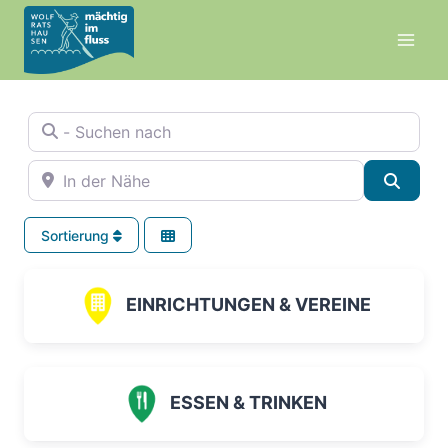
Zum
Inhalt
springen
- Suchen nach
In der Nähe
Suche
Sortierung
EINRICHTUNGEN & VEREINE
ESSEN & TRINKEN