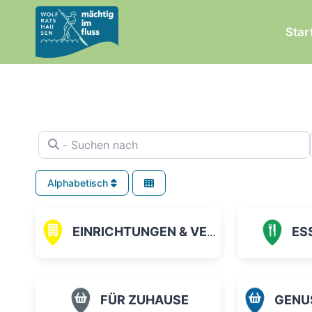
Zum
Inhalt
Star
springen
- Suchen nach
Alphabetisch
EINRICHTUNGEN & VEREINE
ES
FÜR ZUHAUSE
GENUSS