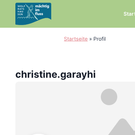
Zum
Inhalt
Star
springen
Startseite
»
Profil
christine.garayhi