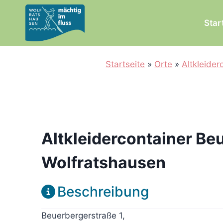
Zum
Inhalt
Star
springen
Startseite
»
Orte
»
Altkleider
Altkleidercontainer Be
Wolfratshausen
Beschreibung
Beuerbergerstraße 1,