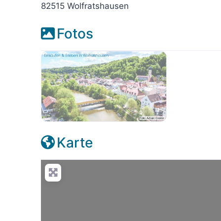
82515 Wolfratshausen
Fotos
placeholder-wolfratshausen
Karte