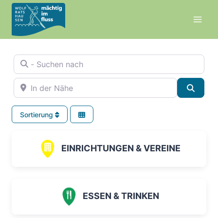
Zum
Inhalt
springen
- Suchen nach
In der Nähe
Suche
Sortierung
EINRICHTUNGEN & VEREINE
ESSEN & TRINKEN