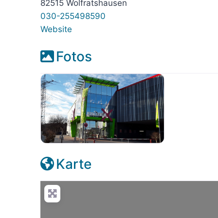
82515 Wolfratshausen
030-255498590
Website
Fotos
Karte