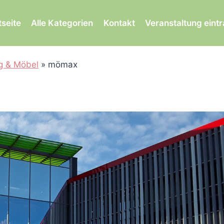
tseite
Alle Kategorien
Kontakt
Veranstaltung eint
ng & Möbel
»
mömax