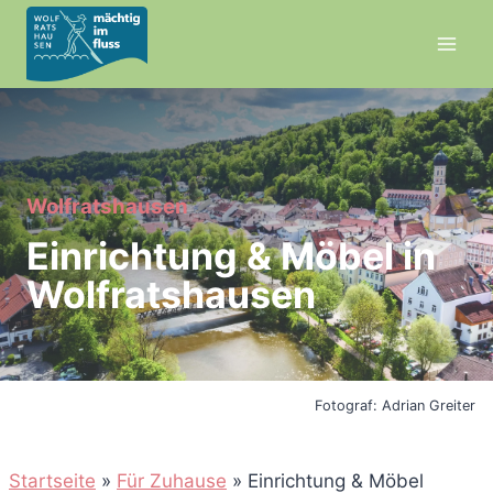
Zum
Inhalt
springen
Wolfratshausen
Einrichtung & Möbel in
Wolfratshausen
Fotograf: Adrian Greiter
Startseite
»
Für Zuhause
»
Einrichtung & Möbel