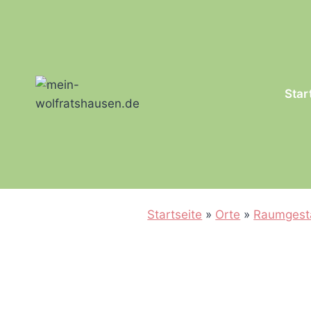
Zum
Inhalt
springen
Star
Startseite
»
Orte
»
Raumgesta