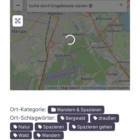
−
Suche durch Eingabetaste starten
Wird geladen …
Leaflet
| Map data ©
OpenStreetMap
contributors
Ort-Kategorie:
Wandern & Spazieren
Ort-Schlagwörter:
Bergwald
draußen
Natur
Spazieren
Spazieren gehen
Wald
Wandern