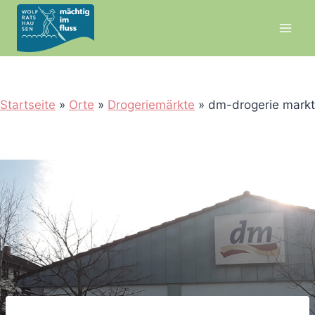
Zum
Inhalt
springen
Startseite
»
Orte
»
Drogeriemärkte
»
dm-drogerie markt