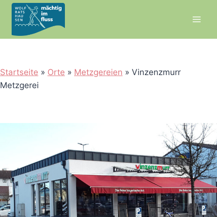
Zum
Inhalt
springen
Startseite
»
Orte
»
Metzgereien
»
Vinzenzmurr
Metzgerei