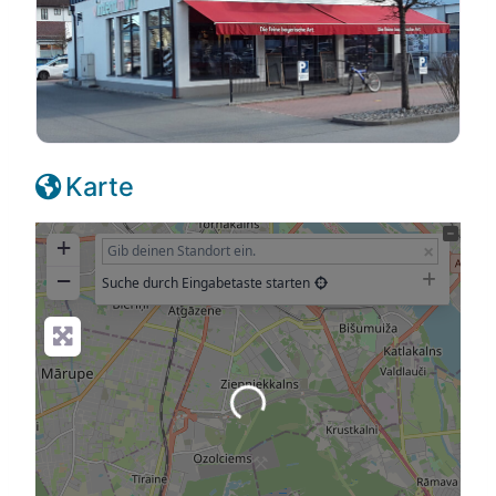
Karte
+
−
Suche durch Eingabetaste starten
Wird geladen …