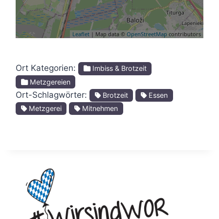
Leaflet
| Map data ©
OpenStreetMap
contributors
Ort Kategorien:
Imbiss & Brotzeit
Metzgereien
Ort-Schlagwörter:
Brotzeit
Essen
Metzgerei
Mitnehmen