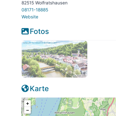
82515 Wolfratshausen
08171-18885
Website
Fotos
placeholder-wolfratshausen
Karte
+
−