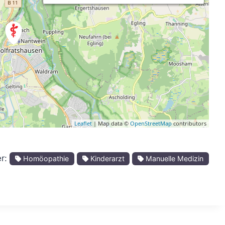
Leaflet
| Map data ©
OpenStreetMap
contributors
er:
Homöopathie
Kinderarzt
Manuelle Medizin