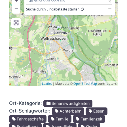
+
−
Suche durch Eingabetaste starten
Leaflet
| Map data ©
OpenStreetMap
contributors
Ort-Kategorie:
Sehenswürdigkeiten
Ort-Schlagwörter:
Achterbahn
Essen
Fahrgeschäfte
Familie
Familienzeit
Freizeitpark
Jugendliche
Kinder