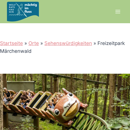
Zum
Inhalt
springen
Startseite
»
Orte
»
Sehenswürdigkeiten
»
Freizeitpark
Märchenwald