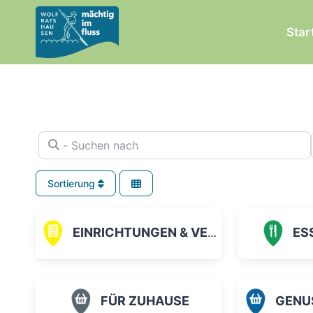
Zum
Inhalt
Star
springen
- Suchen nach
Sortierung
EINRICHTUNGEN & VEREINE
ES
FÜR ZUHAUSE
GENUSS