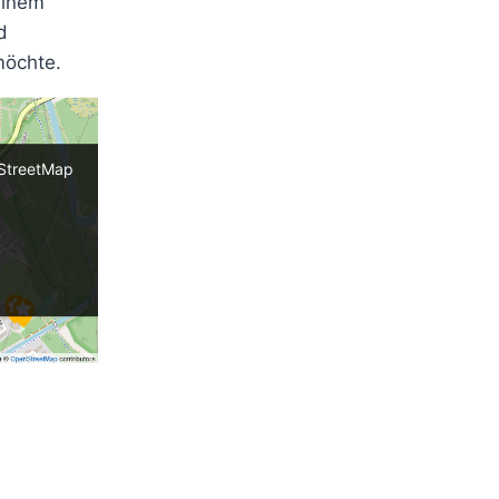
einem
d
möchte.
nStreetMap