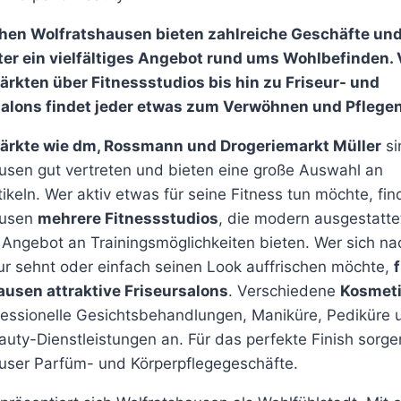
schen Wolfratshausen bieten zahlreiche Geschäfte un
ter ein vielfältiges Angebot rund ums Wohlbefinden.
rkten über Fitnessstudios bis hin zu Friseur- und
alons findet jeder etwas zum Verwöhnen und Pflegen
ärkte wie dm, Rossmann und Drogeriemarkt Müller
si
usen gut vertreten und bieten eine große Auswahl an
ikeln. Wer aktiv etwas für seine Fitness tun möchte, fin
ausen
mehrere Fitnessstudios
, die modern ausgestatte
s Angebot an Trainingsmöglichkeiten bieten. Wer sich na
ur sehnt oder einfach seinen Look auffrischen möchte,
f
usen attraktive Friseursalons
. Verschiedene
Kosmeti
fessionelle Gesichtsbehandlungen, Maniküre, Pediküre 
auty-Dienstleistungen an. Für das perfekte Finish sorge
user Parfüm- und Körperpflegegeschäfte.