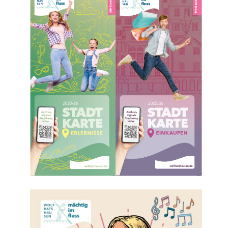
rit
rit