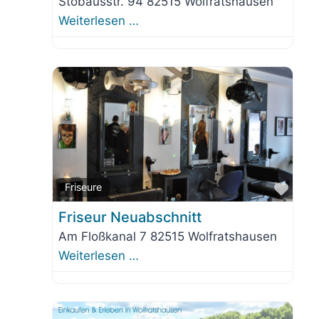
Stobäusstr. 94 82515 Wolfratshausen
Weiterlesen …
orit
Favo
Friseure
Friseur Neuabschnitt
Am Floßkanal 7 82515 Wolfratshausen
Weiterlesen …