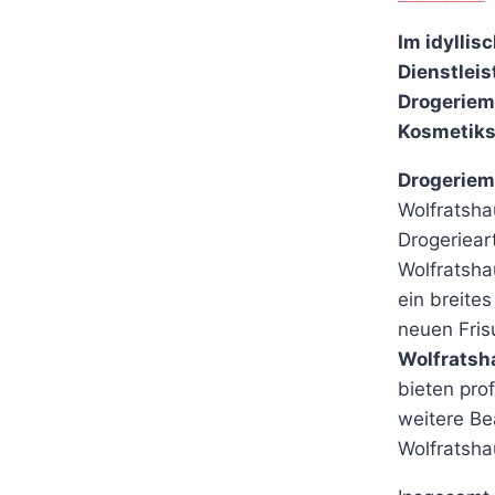
Im idylli
Dienstleis
Drogeriemä
Kosmetiks
Drogeriem
Wolfratsha
Drogerieart
Wolfratsh
ein breite
neuen Fris
Wolfratsha
bieten pro
weitere Be
Wolfratsha