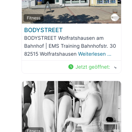
orit
Favo
Fitness
BODYSTREET
BODYSTREET Wolfratshausen am
Bahnhof | EMS Training Bahnhofstr. 30
82515 Wolfratshausen
Weiterlesen …
Jetzt geöffnet
:
orit
Favo
Fitness