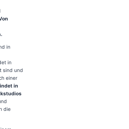
d
 Von
.
nd in
det in
t sind und
ch einer
indet in
kstudios
und
n die