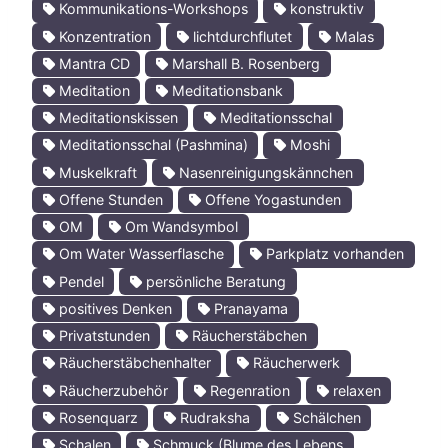
Kommunikations-Workshops
konstruktiv
Konzentration
lichtdurchflutet
Malas
Mantra CD
Marshall B. Rosenberg
Meditation
Meditationsbank
Meditationskissen
Meditationsschal
Meditationsschal (Pashmina)
Moshi
Muskelkraft
Nasenreinigungskännchen
Offene Stunden
Offene Yogastunden
OM
Om Wandsymbol
Om Water Wasserflasche
Parkplatz vorhanden
Pendel
persönliche Beratung
positives Denken
Pranayama
Privatstunden
Räucherstäbchen
Räucherstäbchenhalter
Räucherwerk
Räucherzubehör
Regenration
relaxen
Rosenquarz
Rudraksha
Schälchen
Schalen
Schmuck (Blume des Lebens