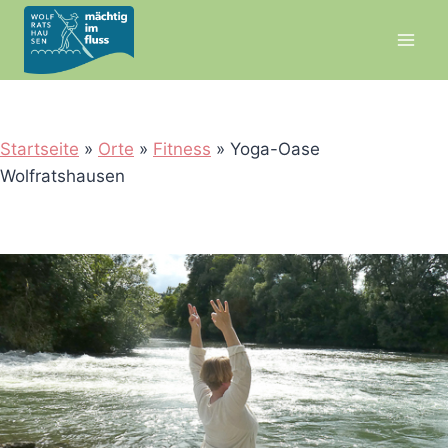
Zum
Inhalt
springen
Startseite
»
Orte
»
Fitness
»
Yoga-Oase
Wolfratshausen