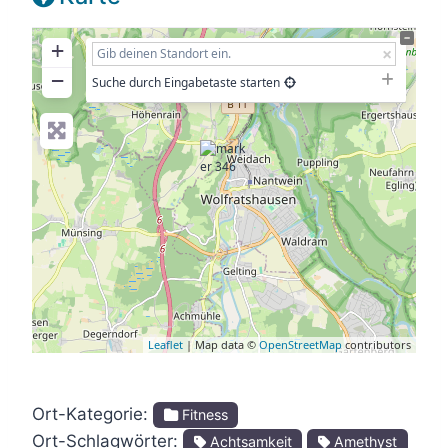
+
−
Suche durch Eingabetaste starten
Leaflet
| Map data ©
OpenStreetMap
contributors
Ort-Kategorie:
Fitness
Ort-Schlagwörter:
Achtsamkeit
Amethyst