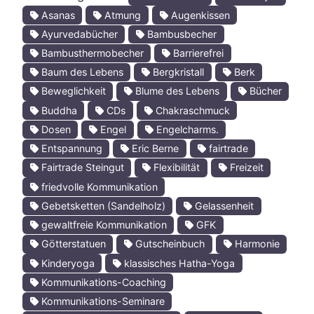
Asanas
Atmung
Augenkissen
Ayurvedabücher
Bambusbecher
Bambusthermobecher
Barrierefrei
Baum des Lebens
Bergkristall
Berk
Beweglichkeit
Blume des Lebens
Bücher
Buddha
CDs
Chakraschmuck
Dosen
Engel
Engelcharms.
Entspannung
Eric Berne
fairtrade
Fairtrade Steingut
Flexibilität
Freizeit
friedvolle Kommunikation
Gebetsketten (Sandelholz)
Gelassenheit
gewaltfreie Kommunikation
GFK
Götterstatuen
Gutscheinbuch
Harmonie
Kinderyoga
klassisches Hatha-Yoga
Kommunikations-Coaching
Kommunikations-Seminare