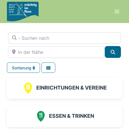
Zum
Inhalt
springen
- Suchen nach
In der Nähe
Suche
Sortierung
EINRICHTUNGEN & VEREINE
ESSEN & TRINKEN