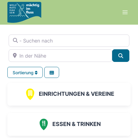
Zum
Inhalt
springen
- Suchen nach
In der Nähe
Suche
Sortierung
EINRICHTUNGEN & VEREINE
ESSEN & TRINKEN