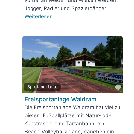
vorbei an Weiden und Wiesen werden
Jogger, Radler und Spaziergänger
Weiterlesen …
orit
Favo
Sportangebote
Freisportanlage Waldram
Die Freisportanlage Waldram hat viel zu
bieten: Fußballplätze mit Natur- oder
Kunstrasen, eine Tartanbahn, ein
Beach-Volleyballanlage, daneben ein