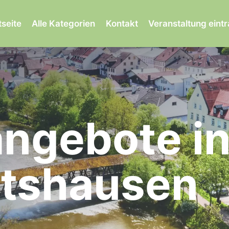
tseite
Alle Kategorien
Kontakt
Veranstaltung eint
ngebote i
atshausen