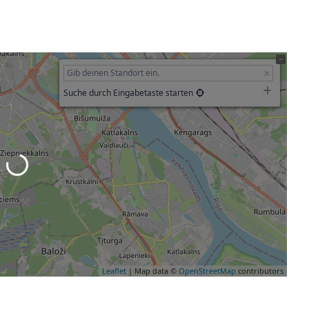
Suche durch Eingabetaste starten
eladen …
Leaflet
| Map data ©
OpenStreetMap
contributors