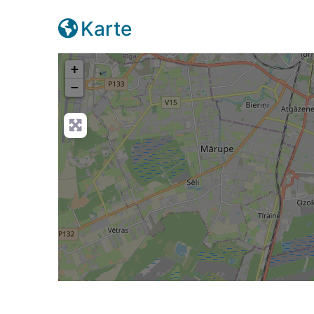
Karte
+
−
Wird g