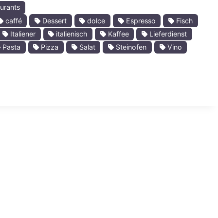
urants
caffé
Dessert
dolce
Espresso
Fisch
Italiener
italienisch
Kaffee
Lieferdienst
Pasta
Pizza
Salat
Steinofen
Vino