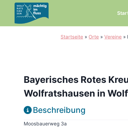
Zum
Inhalt
Star
springen
Startseite
»
Orte
»
Vereine
»
Bayerisches Rotes Kreu
Wolfratshausen in Wol
Beschreibung
Moosbauerweg 3a