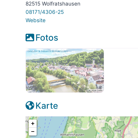
82515 Wolfratshausen
08171/4306-25
Website
Fotos
placeholder-wolfratshausen
Karte
+
−