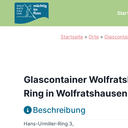
Zum
Inhalt
Star
springen
Startseite
»
Orte
»
Glasconta
Glascontainer Wolfrat
Ring in Wolfratshausen
Beschreibung
Hans-Urmiller-Ring 3,