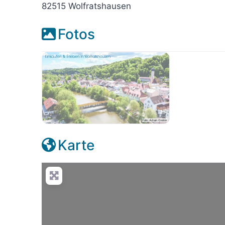
82515 Wolfratshausen
Fotos
placeholder-wolfratshausen
Karte