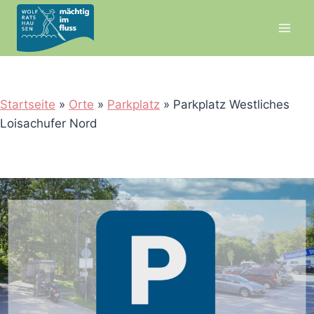
Zum
Inhalt
springen
Startseite
»
Orte
»
Parkplatz
»
Parkplatz Westliches
Loisachufer Nord