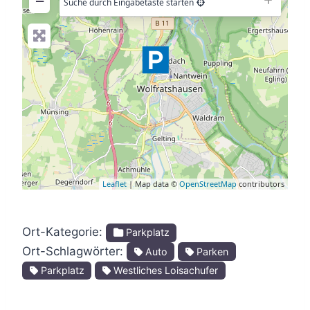
−
Suche durch Eingabetaste starten
Leaflet
| Map data ©
OpenStreetMap
contributors
Ort-Kategorie:
Parkplatz
Ort-Schlagwörter:
Auto
Parken
Parkplatz
Westliches Loisachufer