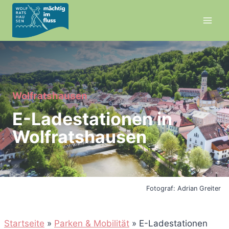
Zum
Inhalt
springen
Wolfratshausen
E-Ladestationen in
Wolfratshausen
Fotograf: Adrian Greiter
Startseite
»
Parken & Mobilität
»
E-Ladestationen