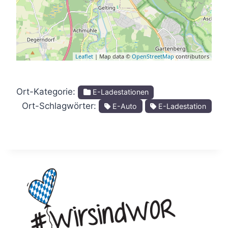
Leaflet
| Map data ©
OpenStreetMap
contributors
Ort-Kategorie:
E-Ladestationen
Ort-Schlagwörter:
E-Auto
E-Ladestation