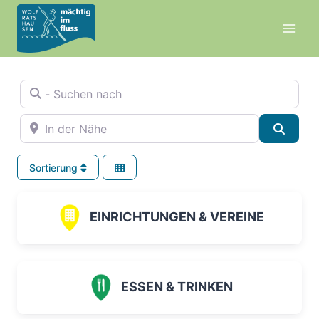
Zum
Inhalt
springen
- Suchen nach
In der Nähe
Suche
Sortierung
EINRICHTUNGEN & VEREINE
ESSEN & TRINKEN