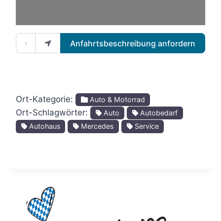
Gib deinen Standort ein.
Anfahrtsbeschreibung anfordern
Ort-Kategorie:
Auto & Motorrad
Ort-Schlagwörter:
Auto
Autobedarf
Autohaus
Mercedes
Service