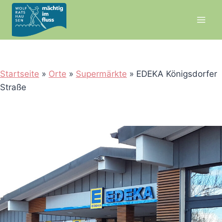
Zum
Inhalt
springen
Startseite
»
Orte
»
Supermärkte
»
EDEKA Königsdorfer
Straße