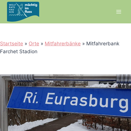
Zum
Inhalt
springen
Startseite
»
Orte
»
Mitfahrerbänke
»
Mitfahrerbank
Farchet Stadion