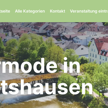
tseite
Alle Kategorien
Kontakt
Veranstaltung eint
rmode in
atshausen