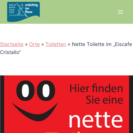
Zum
Inhalt
springen
Startseite
»
Orte
»
Toiletten
»
Nette Toilette im „Eiscafe
Cristallo“