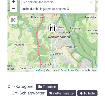
+
−
Suche durch Eingabetaste starten
Leaflet
| Map data ©
OpenStreetMap
contributors
Ort-Kategorie:
Toiletten
Ort-Schlagwörter:
nette Toilette
Toilette