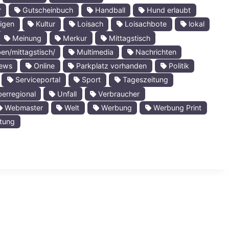
r
Gutscheinbuch
Handball
Hund erlaubt
igen
Kultur
Loisach
Loisachbote
lokal
Meinung
Merkur
Mittagstisch
en/mittagstisch/
Multimedia
Nachrichten
ews
Online
Parkplatz vorhanden
Politik
Serviceportal
Sport
Tageszeitung
erregional
Unfall
Verbraucher
Webmaster
Welt
Werbung
Werbung Print
tung