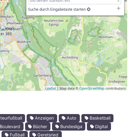
Suche durch Eingabetaste starten
Leaflet
| Map data ©
OpenStreetMap
contributors
eurfußball
Anzeigen
Auto
Basketball
Boulevard
Bücher
Bundesliga
Digital
Fußball
Geretsried