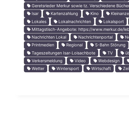
Geretsrieder Merkur sowie tz. Verschiedene Büche
Isar
Kartenzahlung
Kino
Kleinanze
Lokales
Lokalnachrichten
Lokalsport
Mittagstisch-Angebote: https://www.merkur.de/leb
Nachrichten Lokal
Nachrichtenportal
N
Printmedien
Regional
S-Bahn Störung
Tageszeitungen Isar-Loisachbote
TV
üb
Verkersmeldung
Video
Webdesign
Wetter
Wintersport
Wirtschaft
Zei