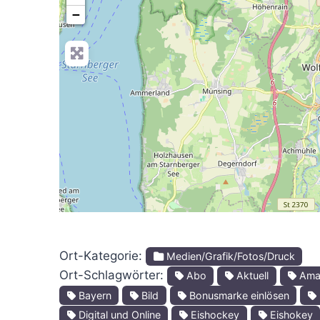
−
Ort-Kategorie:
Medien/Grafik/Fotos/Druck
Ort-Schlagwörter:
Abo
Aktuell
Amat
Bayern
Bild
Bonusmarke einlösen
Digital und Online
Eishockey
Eishokey