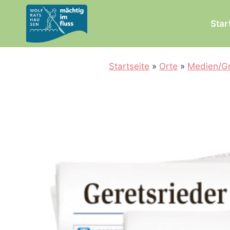
Zum
Inhalt
Star
springen
Startseite
»
Orte
»
Medien/Gr