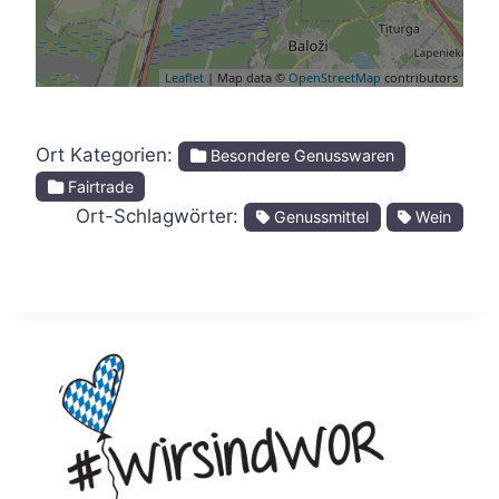
Leaflet
| Map data ©
OpenStreetMap
contributors
Ort Kategorien:
Besondere Genusswaren
Fairtrade
Ort-Schlagwörter:
Genussmittel
Wein