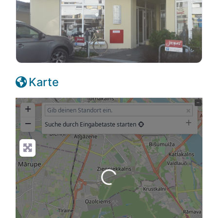
Karte
+
−
Suche durch Eingabetaste starten
Wird geladen …