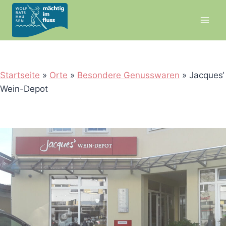
Zum
Inhalt
springen
Startseite
»
Orte
»
Besondere Genusswaren
»
Jacques‘
Wein-Depot