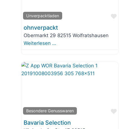
orit
Favo
Unverpacktladen
ohnverpackt
Obermarkt 29 82515 Wolfratshausen
Weiterlesen …
orit
Favo
Besondere Genusswaren
Bavaria Selection