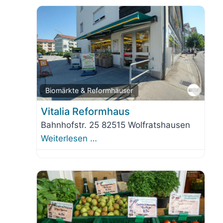
orit
Favo
Biomärkte & Reformhäuser
Vitalia Reformhaus
Bahnhofstr. 25 82515 Wolfratshausen
Weiterlesen …