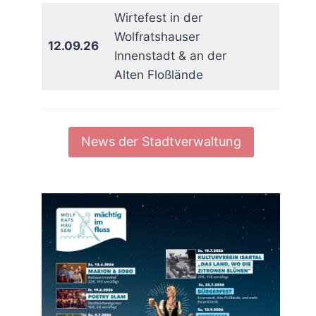
Wirtefest in der
Wolfratshauser
rit
12.09.26
Innenstadt & an der
Alten Floßlände
News der Stadtverwaltung
rit