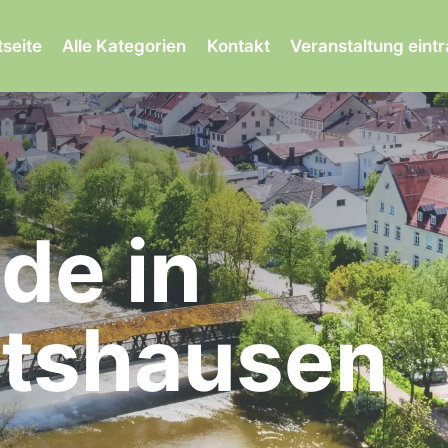
tseite
Alle Kategorien
Kontakt
Veranstaltung eint
ade in
atshausen