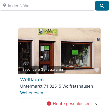
In der Nähe
Su
orit
Favo
Besondere Genusswaren
Weltladen
Untermarkt 71 82515 Wolfratshausen
Weiterlesen …
Heute geschlossen
: