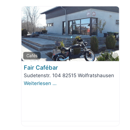
orit
Favo
Cafés
Fair Cafébar
Sudetenstr. 104 82515 Wolfratshausen
Weiterlesen …