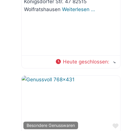
Königsdorfer Str. 47 82515
Wolfratshausen
Weiterlesen …
Heute geschlossen
:
orit
Favo
Besondere Genusswaren