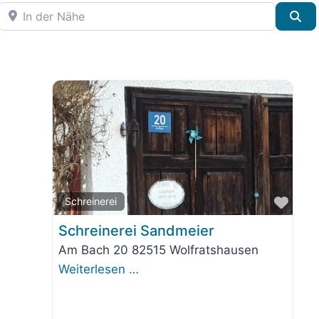
In der Nähe
Su
orit
Favo
Schreinerei
Schreinerei Sandmeier
Am Bach 20 82515 Wolfratshausen
Weiterlesen …