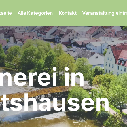
tseite
Alle Kategorien
Kontakt
Veranstaltung eint
nerei in
atshausen