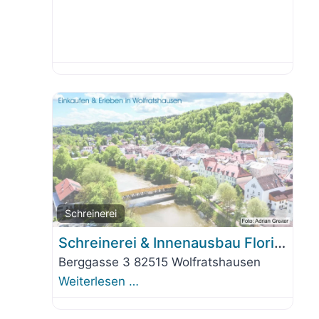
orit
Favo
Schreinerei
Schreinerei & Innenausbau Florian Pleyl
Berggasse 3 82515 Wolfratshausen
Weiterlesen …