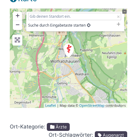
+
−
Suche durch Eingabetaste starten
Leaflet
| Map data ©
OpenStreetMap
contributors
Ort-Kategorie:
Ärzte
Ort-Schlagwörter:
Augenarzt