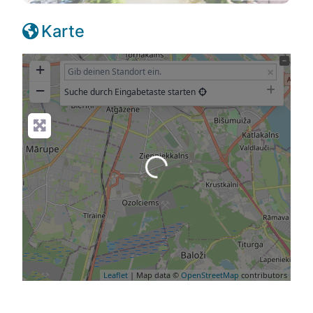
Karte
+
−
Suche durch Eingabetaste starten
Wird geladen …
Leaflet
| Map data ©
OpenStreetMap
contributors