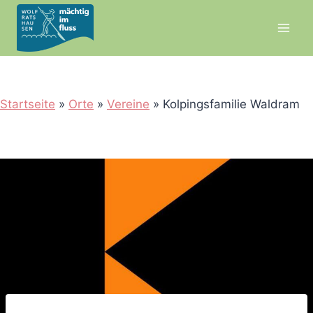
Zum
Inhalt
springen
Startseite
»
Orte
»
Vereine
»
Kolpingsfamilie Waldram