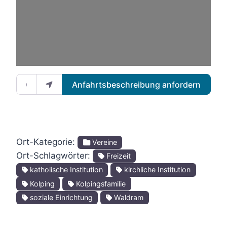
Wird geladen …
Gib deinen Standort ein.
Anfahrtsbeschreibung anfordern
Ort-Kategorie:
Vereine
Ort-Schlagwörter:
Freizeit
katholische Institution
kirchliche Institution
Kolping
Kolpingsfamilie
soziale Einrichtung
Waldram