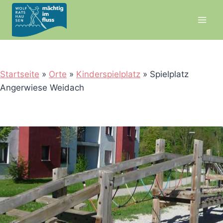
Zum
Inhalt
springen
Startseite
»
Orte
»
Kinderspielplatz
»
Spielplatz
Angerwiese Weidach