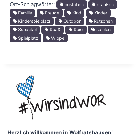
Ort-Schlagwörter:
austoben
draußen
Familie
Freude
Kind
Kinder
Kinderspielplatz
Outdoor
Rutschen
Schaukel
Spaß
Spiel
spielen
Spielplatz
Wippe
Herzlich willkommen in Wolfratshausen!