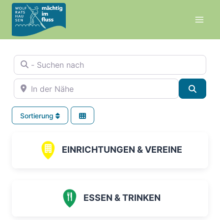
Zum
Inhalt
springen
- Suchen nach
In der Nähe
Suche
Sortierung
EINRICHTUNGEN & VEREINE
ESSEN & TRINKEN