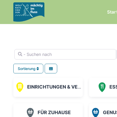
Zum
Inhalt
Star
springen
- Suchen nach
Sortierung
EINRICHTUNGEN & VEREINE
ES
FÜR ZUHAUSE
GENUSS