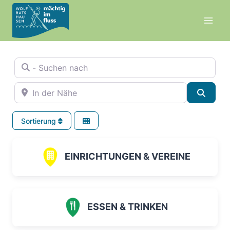
Zum
Inhalt
springen
- Suchen nach
In der Nähe
Suche
Sortierung
EINRICHTUNGEN & VEREINE
ESSEN & TRINKEN