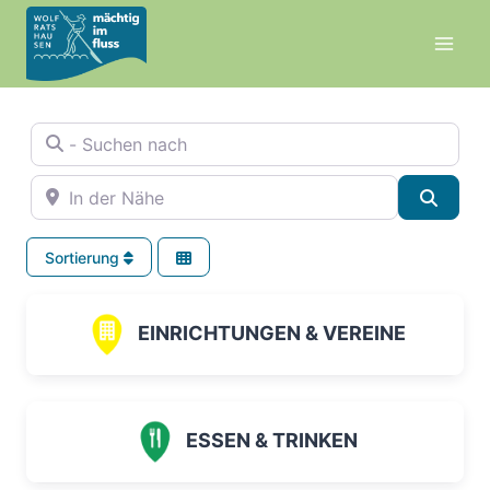
Zum
Inhalt
springen
- Suchen nach
In der Nähe
Suche
Sortierung
EINRICHTUNGEN & VEREINE
ESSEN & TRINKEN