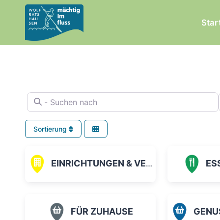
Zum
Inhalt
Star
springen
- Suchen nach
Sortierung
EINRICHTUNGEN & VEREINE
ES
FÜR ZUHAUSE
GENUSS