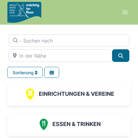
Zum
Inhalt
springen
- Suchen nach
In der Nähe
Suche
Sortierung
EINRICHTUNGEN & VEREINE
ESSEN & TRINKEN