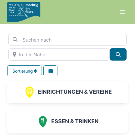
Zum
Inhalt
springen
- Suchen nach
In der Nähe
Suche
Sortierung
EINRICHTUNGEN & VEREINE
ESSEN & TRINKEN