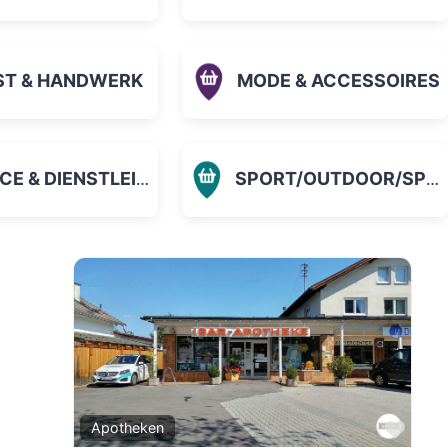
ST & HANDWERK
MODE & ACCESSOIRES
 & DIENSTLEISTUNGEN
SPORT/OUTDOOR/SPIELZEUG
orit
Favo
Apotheken