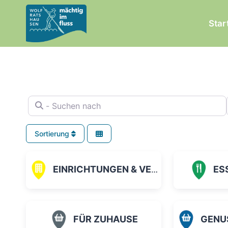
Zum
Inhalt
Star
springen
- Suchen nach
Sortierung
EINRICHTUNGEN & VEREINE
ES
FÜR ZUHAUSE
GENUSS