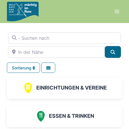
Zum
Inhalt
springen
- Suchen nach
In der Nähe
Suche
Sortierung
EINRICHTUNGEN & VEREINE
ESSEN & TRINKEN