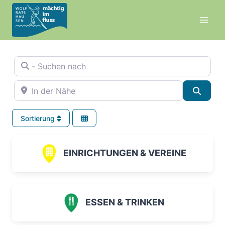
Zum
Inhalt
springen
- Suchen nach
In der Nähe
Suche
Sortierung
EINRICHTUNGEN & VEREINE
ESSEN & TRINKEN