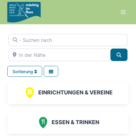
Zum
Inhalt
springen
- Suchen nach
In der Nähe
Suche
Sortierung
EINRICHTUNGEN & VEREINE
ESSEN & TRINKEN